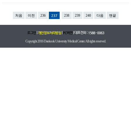
처음
이전
236
237
238
239
240
다음
맨끝
|
|
| 대표전화 :
로그인
개인정보처리방침
PC버전
1588 - 0063
Copyright 2016 Dankook University Medical Center. All rights reserved.