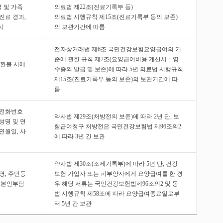
력 및 가족
의료법 제22조(진료기록부 등)
 진료 경과,
의료법 시행규칙 제15조(진료기록부 등의 보존)
시
의 보관기간에 따름
전자상거래법 제6조 국민건강보험요양급여의 기
준에 관한 규칙 제7조(요양급여비용 계산서ㆍ영
 환불 시에
수증의 발급 및 보존)에 따라 5년 의료법 시행규칙
제15조(진료기록부 등의 보존)의 보관기간에 따
름
 전화번호
약사법 제29조(처방전의 보존)에 따라 2년 단, 보
성명 및 면
험급여청구 처방전은 국민건강보험법 제96조의2
연월일, 사
에 따라 3년 간 보관
약사법 제30조(조제기록부)에 따라 5년 단, 건강
명, 주민등
보험 가입자 또는 피부양자에게 요양급여를 한 경
, 본인부담
우 해당 서류는 국민건강보험법제96조의2 및 동
법 시행규칙 제58조에 따라 요양급여종료일로부
터 5년 간 보관