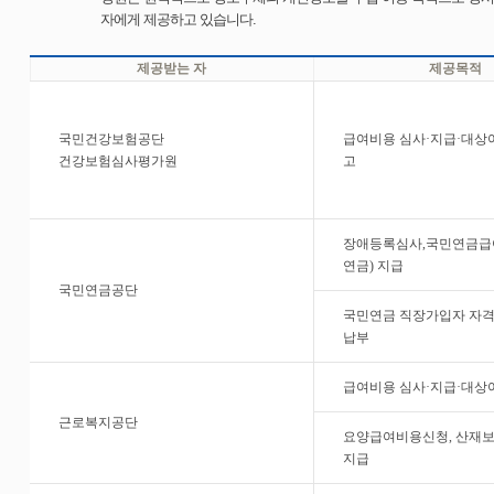
자에게 제공하고 있습니다.
제공받는 자
제공목적
국민건강보험공단
급여비용 심사·지급·대상
건강보험심사평가원
고
장애등록심사,국민연금급
연금) 지급
국민연금공단
국민연금 직장가입자 자격
납부
급여비용 심사·지급·대상
근로복지공단
요양급여비용신청, 산재
지급