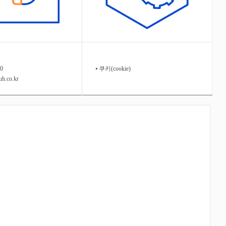
70
⦁ 쿠키(cookie)
uh.co.kr