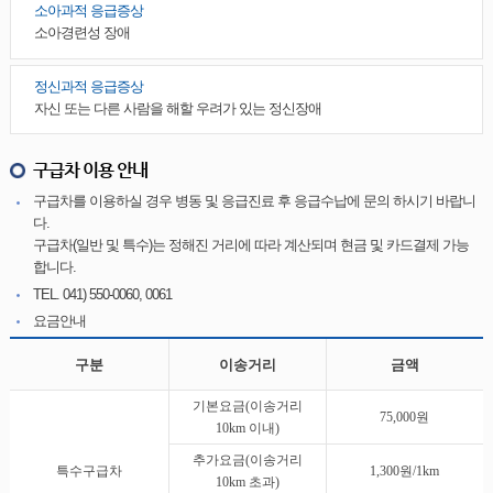
소아과적 응급증상
소아경련성 장애
정신과적 응급증상
자신 또는 다른 사람을 해할 우려가 있는 정신장애
구급차 이용 안내
구급차를 이용하실 경우 병동 및 응급진료 후 응급수납에 문의 하시기 바랍니
다.
구급차(일반 및 특수)는 정해진 거리에 따라 계산되며 현금 및 카드결제 가능
합니다.
TEL.
041) 550-0060, 0061
요금안내
구분
이송거리
금액
기본요금(이송거리
75,000원
10km 이내)
추가요금(이송거리
특수구급차
1,300원/1km
10km 초과)