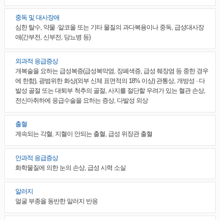
중독 및 대사장애
심한 탈수, 약물 ·알코올 또는 기타 물질의 과다복용이나 중독, 급성대사장
애(간부전, 신부전, 당뇨병 등)
외과적 응급증상
개복술을 요하는 급성복증(급성복막염, 장폐색증, 급성 췌장염 등 중한 경우
에 한함), 광범위한 화상(외부 신체 표면적의 18% 이상) 관통상, 개방성 · 다
발성 골절 또는 대퇴부 척추의 골절, 사지를 절단할 우려가 있는 혈관 손상,
전신마취하에 응급수술을 요하는 증상, 다발성 외상
출혈
계속되는 각혈, 지혈이 안되는 출혈, 급성 위장관 출혈
안과적 응급증상
화학물질에 의한 눈의 손상, 급성 시력 소실
알러지
얼굴 부종을 동반한 알러지 반응