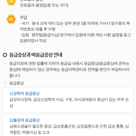
진료결과 결정(입원 또는 귀가)
수납
- 귀가 : 원내 조제 약이 있는 경우 본관 1층 약국에 가셔서 영수증의 투
약번호표 제출 후 수령
- 입원 : 원무팀(응급수납) 창구에서 입원에 따른 제반 사항 설명을 듣고
입원약정서 작성
응급증상과 비응급증상 안내
응급의료에 관한 법률에 의하여 응급실 내원시 응급증상(응급증상에 준하는
증상)에 해당되지 않는 경우에는 응급의학관리료 전액을 본인이 부담하셔야
합니다.
응급증상
신경학적 응급증상
급성의식장애, 급성신경학적 이상, 구토, 의식장애등의 증상이 있는 두부 손
상
심혈관계 응급증상
심폐소생술이 필요한 증상, 급성호흡곤란, 심장질환으로 인한 급성 흉통, 심
계항진, 박동이상 및 쇼크