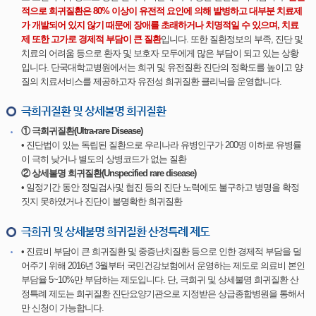
적으로 희귀질환은 80% 이상이 유전적 요인에 의해 발병하고 대부분 치료제
가 개발되어 있지 않기 때문에 장애를 초래하거나 치명적일 수 있으며, 치료
제 또한 고가로 경제적 부담이 큰 질환
입니다. 또한 질환정보의 부족, 진단 및
치료의 어려움 등으로 환자 및 보호자 모두에게 많은 부담이 되고 있는 상황
입니다. 단국대학교병원에서는 희귀 및 유전질환 진단의 정확도를 높이고 양
질의 치료서비스를 제공하고자 유전성 희귀질환 클리닉을 운영합니다.
극희귀질환 및 상세불명 희귀질환
① 극희귀질환(Ultra-rare Disease)
• 진단법이 있는 독립된 질환으로 우리나라 유병인구가 200명 이하로 유병률
이 극히 낮거나 별도의 상병코드가 없는 질환
② 상세불명 희귀질환(Unspecified rare disease)
• 일정기간 동안 정밀검사및 협진 등의 진단 노력에도 불구하고 병명을 확정
짓지 못하였거나 진단이 불명확한 희귀질환
극희귀 및 상세불명 희귀질환 산정특례 제도
• 진료비 부담이 큰 희귀질환 및 중증난치질환 등으로 인한 경제적 부담을 덜
어주기 위해 2016년 3월부터 국민건강보험에서 운영하는 제도로 의료비 본인
부담율 5~10%만 부담하는 제도입니다. 단, 극희귀 및 상세불명 희귀질환 산
정특례 제도는 희귀질환 진단요양기관으로 지정받은 상급종합병원을 통해서
만 신청이 가능합니다.