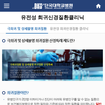
Go
Go
content
menu
유전성 희귀신경질환클리닉
극희귀 및 상세불명 희귀질환
유전성 희귀신경질환 클리닉
이란?
극희귀 및 상세불명 희귀질환 산정특례 제도란?
희귀질환이란?
유병인구가 2만명 이하이거나 진단이 어려워 유병인구를 알 수 없는 질환으
로 보건복지부령으로 정한 절차와 기준에 따라 정한 질환을 의미합니다.
일반