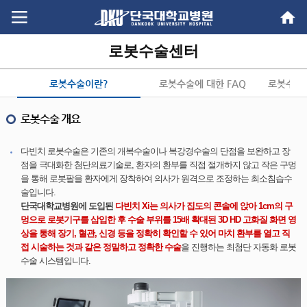
Go
Go
content
menu
로봇수술센터
로봇수술이란?
로봇수술에 대한 FAQ
로봇수술 
로봇수술 개요
다빈치 로봇수술은 기존의 개복수술이나 복강경수술의 단점을 보완하고 장
점을 극대화한 첨단의료기술로, 환자의 환부를 직접 절개하지 않고 작은 구멍
을 통해 로봇팔을 환자에게 장착하여 의사가 원격으로 조정하는 최소침습수
술입니다.
단국대학교병원에 도입된
다빈치 Xi는 의사가 집도의 콘솔에 앉아 1cm의 구
멍으로 로봇기구를 삽입한 후 수술 부위를 15배 확대된 3D HD 고화질 화면 영
상을 통해 장기, 혈관, 신경 등을 정확히 확인할 수 있어 마치 환부를 열고 직
접 시술하는 것과 같은 정밀하고 정확한 수술
을 진행하는 최첨단 자동화 로봇
수술 시스템입니다.