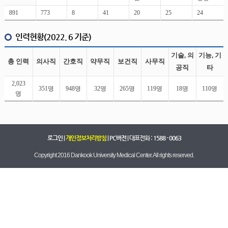
891
773
8
41
20
25
24
인력현황(2022. 6 기준)
기술, 의
기능, 기
총 인력
의사직
간호직
약무직
보건직
사무직
공직
타
2,023
351명
948명
32명
265명
119명
18명
110명
명
로그인
|
개인정보처리방침
|
PC버전
| 대표전화 :
1588 - 0063
Copyright 2016 Dankook University Medical Center. All rights reserved.