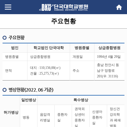
Go
Go
content
menu
주요현황
주요현황
법인
학교법인 단국대학
병원종별
상급종합병원
병원종별
상급종합병원
개원일
1994년 4월 29일
충남 천안시 동
대지 : 110,156,00(㎡)
면적
주소
남구 망향로
건물 : 25,275,73(㎡)
201(우. 31116)
병상현황(2022. 06 기준)
일반병상
특수병상
권역외
정신건
신생아
허가병상
음압격
중환자
상센터
강의학
병동
중환자
리병실
실
중환자
과 폐쇄
실
실
병동