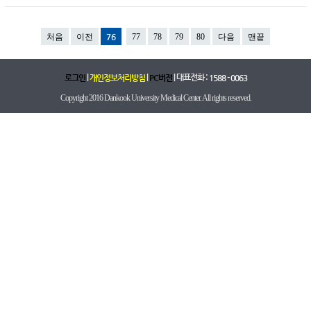
처음
이전
76
77
78
79
80
다음
맨끝
|
|
| 대표전화 :
로그인
개인정보처리방침
PC버전
1588 - 0063
Copyright 2016 Dankook University Medical Center. All rights reserved.