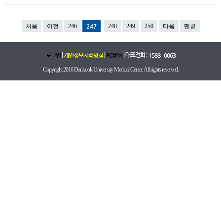
처음
이전
246
247
248
249
250
다음
맨끝
|
|
| 대표전화 :
로그인
개인정보처리방침
PC버전
1588 - 0063
Copyright 2016 Dankook University Medical Center. All rights reserved.