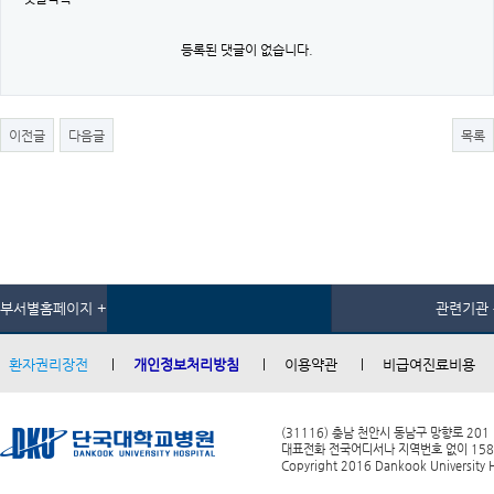
등록된 댓글이 없습니다.
이전글
다음글
목록
부서별홈페이지 +
관련기관 
환자권리장전
개인정보처리방침
이용약관
비급여진료비용
(31116) 충남 천안시 동남구 망향로 201
대표전화 전국어디서나 지역번호 없이 1588-0
Copyright 2016 Dankook University Ho