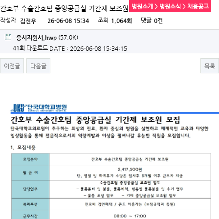
병원소개 > 병원소식 > 채용공고
간호부 수술간호팀 중앙공급실 기간제 보조원 모집
작성자
조회
댓글
26-06-08 15:34
1,064회
0건
김진우
(57.0K)
응시지원서.hwp
41회 다운로드
DATE : 2026-06-08 15:34:15
이전글
다음글
목록