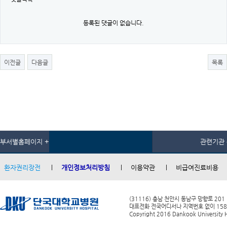
등록된 댓글이 없습니다.
이전글
다음글
목록
부서별홈페이지 +
관련기관 
환자권리장전
개인정보처리방침
이용약관
비급여진료비용
(31116) 충남 천안시 동남구 망향로 201
대표전화 전국어디서나 지역번호 없이 1588-0
Copyright 2016 Dankook University Ho