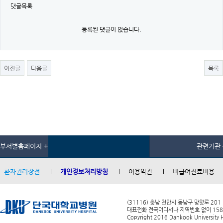
댓글목록
등록된 댓글이 없습니다.
이전글
다음글
목록
부서별홈페이지 +
관련기관 
환자권리장전
개인정보처리방침
이용약관
비급여진료비용
(31116) 충남 천안시 동남구 망향로 201
대표전화 전국어디서나 지역번호 없이 1588-0
Copyright 2016 Dankook University Ho