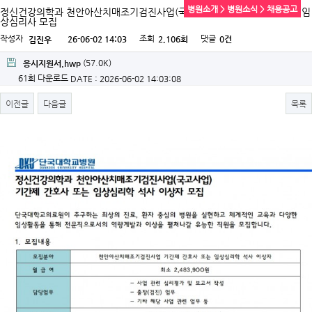
병원소개 > 병원소식 > 채용공고
정신건강의학과 천안아산치매조기검진사업(국고사업) 기간제 간호사 또는 임
상심리사 모집
작성자
조회
댓글
26-06-02 14:03
2,106회
0건
김진우
(57.0K)
응시지원서.hwp
61회 다운로드
DATE : 2026-06-02 14:03:08
이전글
다음글
목록