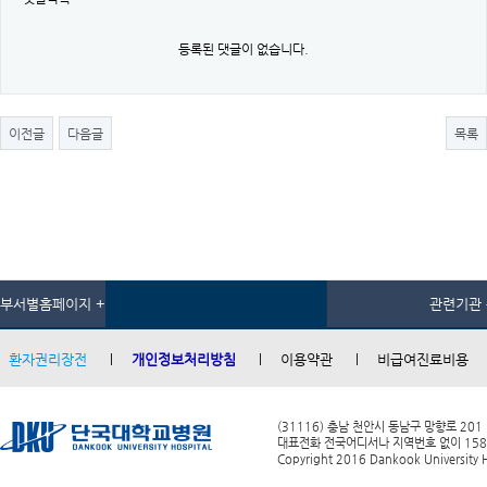
등록된 댓글이 없습니다.
이전글
다음글
목록
부서별홈페이지 +
관련기관 
환자권리장전
개인정보처리방침
이용약관
비급여진료비용
(31116) 충남 천안시 동남구 망향로 201
대표전화 전국어디서나 지역번호 없이 1588-0
Copyright 2016 Dankook University Ho