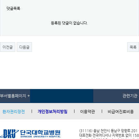
댓글목록
등록된 댓글이 없습니다.
이전글
다음글
목록
부서별홈페이지 +
관련기관 
환자권리장전
개인정보처리방침
이용약관
비급여진료비용
(31116) 충남 천안시 동남구 망향로 201
대표전화 전국어디서나 지역번호 없이 1588-0