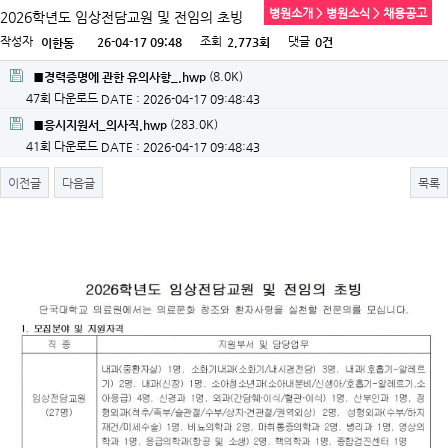
병원소개 > 병원소식 > 채용공고
2026학년도 임상전담교원 및 전임의 초빙
작성자
조회
댓글
26-04-17 09:48
2,773회
0건
이한동
(8.0K)
■경력증명에 관한 유의사항_.hwp
47회 다운로드
DATE : 2026-04-17 09:48:43
(283.0K)
■응시지원서_의사직.hwp
41회 다운로드
DATE : 2026-04-17 09:48:43
이전글
다음글
목록