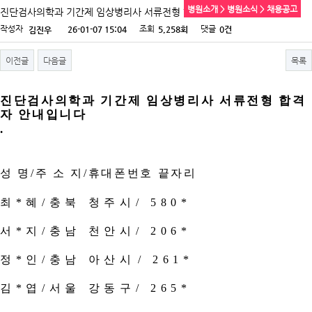
병원소개 > 병원소식 > 채용공고
진단검사의학과 기간제 임상병리사 서류전형 합격자 안내
작성자
조회
댓글
26-01-07 15:04
5,258회
0건
김진우
이전글
다음글
목록
진단검사의학과 기간제 임상병리사 서류전형 합격
자 안내입니다
.
성 명
/
주 소 지
/
휴대폰번호 끝자리
최
*
혜
/
충북 청주시
/ 580*
서
*
지
/
충남 천안시
/ 206*
정
*
인
/
충남 아산시
/ 261*
김
*
엽
/
서울 강동구
/ 265*