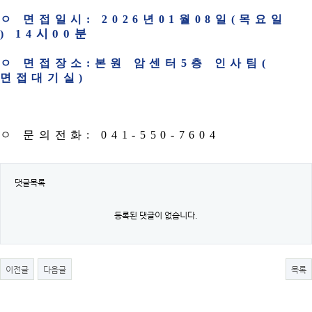
ㅇ 면접일시
: 2026
년
01
월
08
일
(
목요일
시
00
분
) 14
ㅇ 면접장소
:
본원 암센터
5
층 인사팀
(
면접대기실
)
ㅇ 문의전화
: 041-550-7604
댓글목록
등록된 댓글이 없습니다.
이전글
다음글
목록