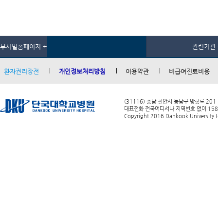
부서별홈페이지 +
관련기관 
환자권리장전
개인정보처리방침
이용약관
비급여진료비용
(31116) 충남 천안시 동남구 망향로 201
대표전화 전국어디서나 지역번호 없이 1588-0
Copyright 2016 Dankook University Ho