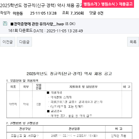
병원소개 > 병원소식 > 채용공고
2025학년도 정규직(신규·경력) 약사 채용 공고
작성자
조회
댓글
25-11-05 13:28
7,350회
0건
이한동
(8.0K)
■경력증명에 관한 유의사항_.hwp
161회 다운로드
DATE : 2025-11-05 13:28:49
이전글
다음글
목록