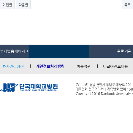
이전글
다음글
목록
부서별홈페이지 +
관련기관 
환자권리장전
개인정보처리방침
이용약관
비급여진료비용
(31116) 충남 천안시 동남구 망향로 201
대표전화 전국어디서나 지역번호 없이 1588-0
Copyright 2016 Dankook University Ho