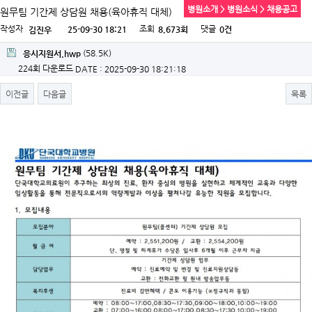
병원소개 > 병원소식 > 채용공고
원무팀 기간제 상담원 채용(육아휴직 대체)
작성자
조회
댓글
25-09-30 18:21
8,673회
0건
김진우
(58.5K)
응시지원서.hwp
224회 다운로드
DATE : 2025-09-30 18:21:18
이전글
다음글
목록