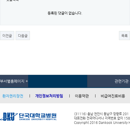
등록된 댓글이 없습니다.
이전글
다음글
목록
부서별홈페이지 +
관련기관 
환자권리장전
개인정보처리방침
이용약관
비급여진료비용
(31116) 충남 천안시 동남구 망향로 201
대표전화 전국어디서나 지역번호 없이 1588-0
Copyright 2016 Dankook University Ho