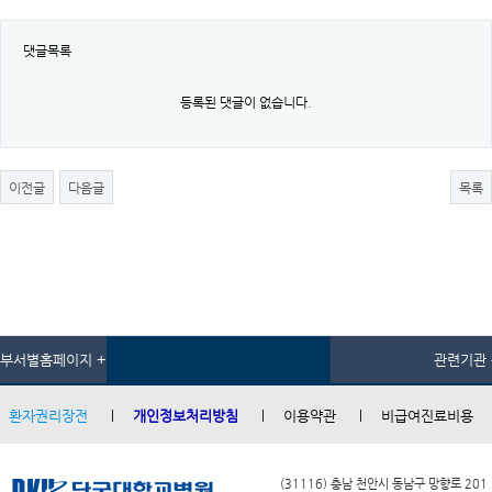
댓글목록
등록된 댓글이 없습니다.
이전글
다음글
목록
부서별홈페이지 +
관련기관 
환자권리장전
개인정보처리방침
이용약관
비급여진료비용
(31116) 충남 천안시 동남구 망향로 201