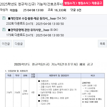
병원소개 > 병원소식 > 채용공고
2025학년도 정규직(신규) 기능직(간호조무사) 채용
작성자
조회
댓글
25-04-08 13:00
16,333회
0건
이한동
(54.5K)
■개인정보 수집·활용·제공 동의서_.hwp
232회 다운로드
DATE : 2025-04-08 13:00:50
(8.0K)
■경력증명에 관한 유의사항_.hwp
173회 다운로드
DATE : 2025-04-08 13:00:50
이전글
다음글
목록