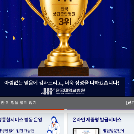
단국대병원 충남지역암센터, ‘해외
단국대병원, 충남Ⅰ권역 모자의료 
동안 이 창을 열지 않기
[닫기