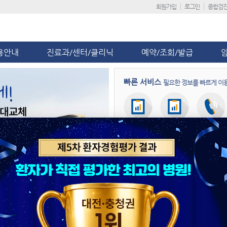
회원가입
로그인
종합검
용안내
진료과/센터/클리닉
예약/조회/발급
빠른 서비스
필요한 정보를 빠르게 이
회원가입
진료일정
진료예약
병원뉴스
공지사항
단국대병원, 응급 산모 이송 대비 
제5차 환자경험평가 ‘전국 상급종합
단국대병원, ‘급성기뇌졸중 적정성 평