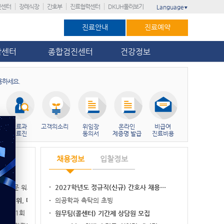
진센터
장례식장
간호부
진료협력센터
DKUH둘러보기
Language
▼
진료안내
진료예약
암센터
종합검진센터
건강정보
용하세요.
진료과
고객의소리
위임장
온라인
비급여
의료진
동의서
제증명 발급
진료비용
채용정보
입찰정보
실무 전문 워크숍…
2027학년도 정규직(신규) 간호사 채용…
병원 3위, 대전…
의공학과 촉탁의 초빙
가’ 11회 연…
원무팀(콜센터) 기간제 상담원 모집