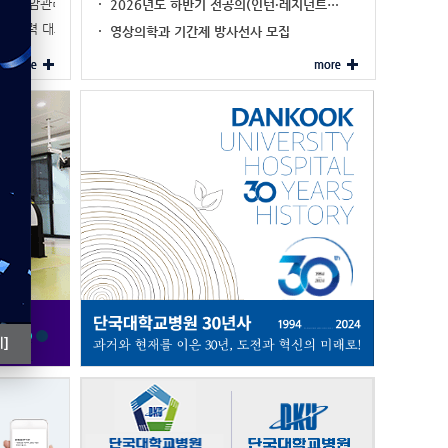
이주민 암관리 네비…
2026년도 하반기 전공의(인턴·레지던트…
진료협력 대표기관 …
영상의학과 기간제 방사선사 모집
]