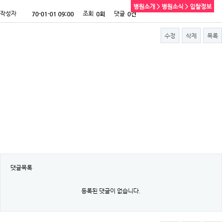
병원소개 > 병원소식 > 입찰정보
작성자
조회
댓글
70-01-01 09:00
0회
0건
수정
삭제
목록
댓글목록
등록된 댓글이 없습니다.