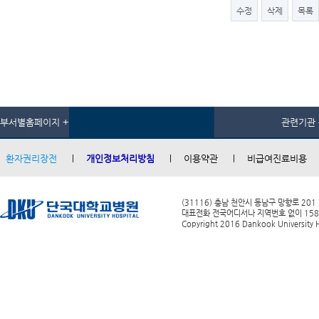
수정
삭제
목록
부서별홈페이지 +
관련기관 
환자권리장전
개인정보처리방침
이용약관
비급여진료비용
(31116) 충남 천안시 동남구 망향로 201
대표전화 전국어디서나 지역번호 없이 1588-0
Copyright 2016 Dankook University Ho