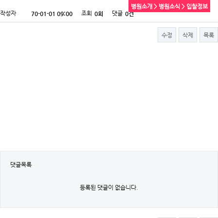
병원소개 > 병원소식 > 입찰정보
작성자
조회
댓글
70-01-01 09:00
0회
0건
수정
삭제
목록
댓글목록
등록된 댓글이 없습니다.