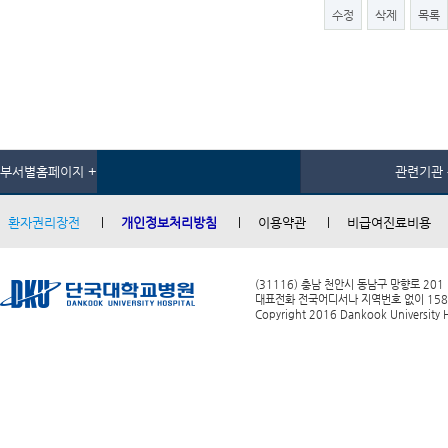
수정
삭제
목록
부서별홈페이지 +
관련기관 
환자권리장전
개인정보처리방침
이용약관
비급여진료비용
(31116) 충남 천안시 동남구 망향로 201
대표전화 전국어디서나 지역번호 없이 1588-0
Copyright 2016 Dankook University Ho