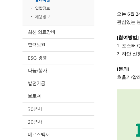
입찰정보
오는 6월 
채용정보
관심있는 
최신 의료장비
[참여방법]
협력병원
1. 포스터
2. 하단 
ESG 경영
[문의]
나눔/봉사
호흡기/알레르
발전기금
브로셔
30년사
20년사
메르스백서