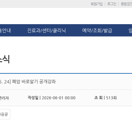
회원가입
로그인
종합검
용안내
진료과/센터/클리닉
예약/조회/발급
소식
. 6. 24] 폐암 바로알기 공개강좌
작성일 |
2026-06-01 00:00
조 회 |
513회
관리자
다음글