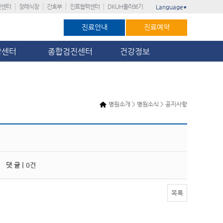
진센터
장례식장
간호부
진료협력센터
DKUH둘러보기
Language
▼
진료안내
진료예약
암센터
종합검진센터
건강정보
병원소개 > 병원소식 > 공지사항
댓 글 |
0건
목록