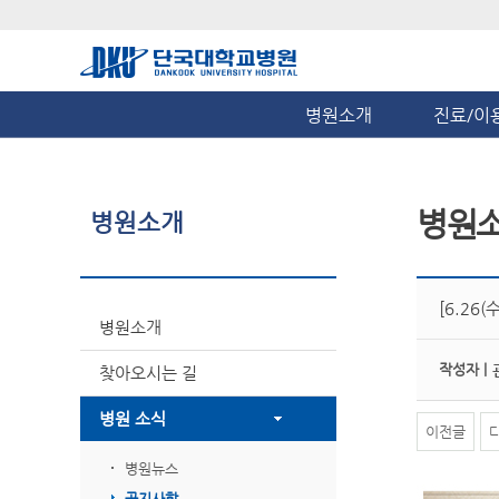
병원소개
진료/이
병원
병원소개
[6.26
병원소개
작성자 |
찾아오시는 길
병원 소식
이전글
병원뉴스
공지사항