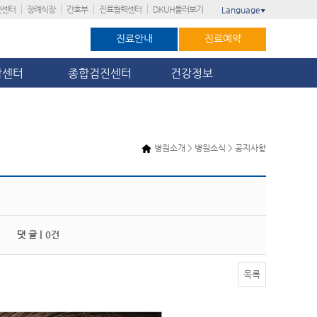
진센터
장례식장
간호부
진료협력센터
DKUH둘러보기
Language
▼
진료안내
진료예약
암센터
종합검진센터
건강정보
병원소개 > 병원소식 > 공지사항
댓 글 |
0건
목록