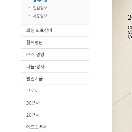
입찰정보
채용정보
최신 의료장비
협력병원
ESG 경영
나눔/봉사
발전기금
브로셔
30년사
20년사
메르스백서