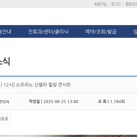
회원가입
로그인
종합검
용안내
진료과/센터/클리닉
예약/조회/발급
소식
(수) 12시] 소프라노 신델라 힐링 콘서트
작성일 |
2025-06-25 13:40
조 회 |
1,784회
관리자
다음글