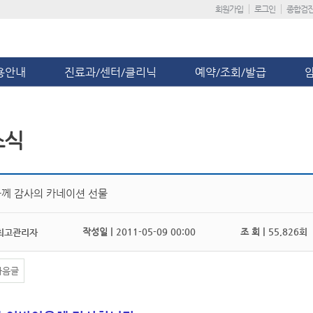
회원가입
로그인
종합검
용안내
진료과/센터/클리닉
예약/조회/발급
소식
께 감사의 카네이션 선물
작성일 |
2011-05-09 00:00
조 회 |
55,826회
최고관리자
다음글