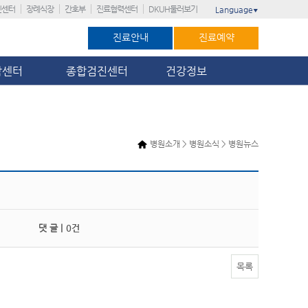
진센터
장례식장
간호부
진료협력센터
DKUH둘러보기
Language
▼
진료안내
진료예약
암센터
종합검진센터
건강정보
병원소개 > 병원소식 > 병원뉴스
댓 글 |
0건
목록