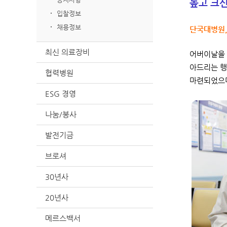
높고 크
입찰정보
채용정보
단국대병원,
최신 의료장비
어버이날을 
아드리는 행
협력병원
마련되었으며
ESG 경영
나눔/봉사
발전기금
브로셔
30년사
20년사
메르스백서