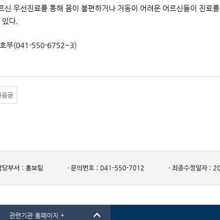
어르신 우선진료를 통해 몸이 불편하거나 거동이 어려운 어르신들이 진료
 있다.
호부(041-550-6752~3)
다음글
담당부서 :
홍보팀
문의번호 :
041-550-7012
최종수정일자 :
20
관련기관 홈페이지 +