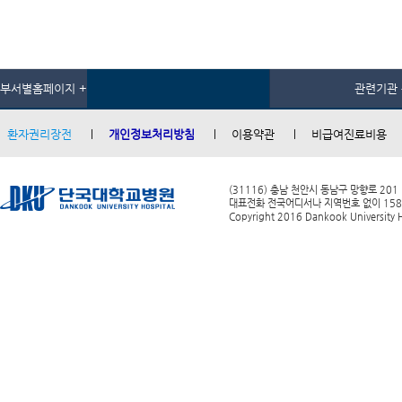
부서별홈페이지 +
관련기관 
환자권리장전
개인정보처리방침
이용약관
비급여진료비용
(31116) 충남 천안시 동남구 망향로 201
대표전화 전국어디서나 지역번호 없이 1588-0
Copyright 2016 Dankook University Ho