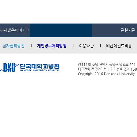
부서별홈페이지 +
관련기관 
환자권리장전
개인정보처리방침
이용약관
비급여진료비용
(31116) 충남 천안시 동남구 망향로 201
대표전화 전국어디서나 지역번호 없이 1588-0
Copyright 2016 Dankook University Ho