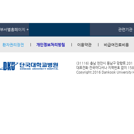
부서별홈페이지 +
관련기관 
환자권리장전
개인정보처리방침
이용약관
비급여진료비용
(31116) 충남 천안시 동남구 망향로 201
대표전화 전국어디서나 지역번호 없이 1588-0
Copyright 2016 Dankook University Ho