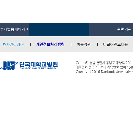
부서별홈페이지 +
관련기관 
환자권리장전
개인정보처리방침
이용약관
비급여진료비용
(31116) 충남 천안시 동남구 망향로 201
대표전화 전국어디서나 지역번호 없이 1588-0
Copyright 2016 Dankook University Ho