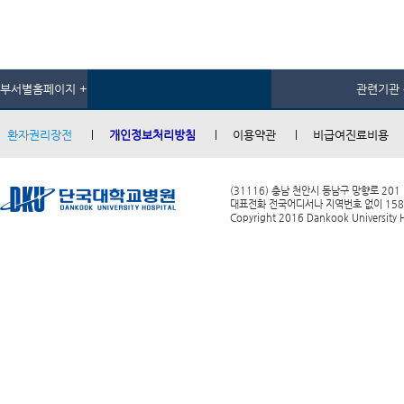
부서별홈페이지 +
관련기관 
환자권리장전
개인정보처리방침
이용약관
비급여진료비용
(31116) 충남 천안시 동남구 망향로 201
대표전화 전국어디서나 지역번호 없이 1588-0
Copyright 2016 Dankook University Ho