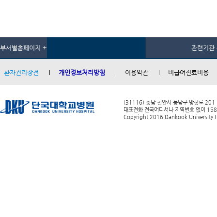
부서별홈페이지 +
관련기관 
환자권리장전
개인정보처리방침
이용약관
비급여진료비용
(31116) 충남 천안시 동남구 망향로 201
대표전화 전국어디서나 지역번호 없이 1588-0
Copyright 2016 Dankook University Ho