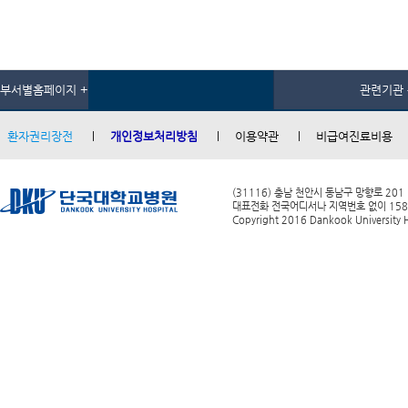
부서별홈페이지 +
관련기관 
환자권리장전
개인정보처리방침
이용약관
비급여진료비용
(31116) 충남 천안시 동남구 망향로 201
대표전화 전국어디서나 지역번호 없이 1588-0
Copyright 2016 Dankook University Ho