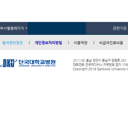
부서별홈페이지 +
관련기관 
환자권리장전
개인정보처리방침
이용약관
비급여진료비용
(31116) 충남 천안시 동남구 망향로 201
대표전화 전국어디서나 지역번호 없이 1588-0
Copyright 2016 Dankook University Ho