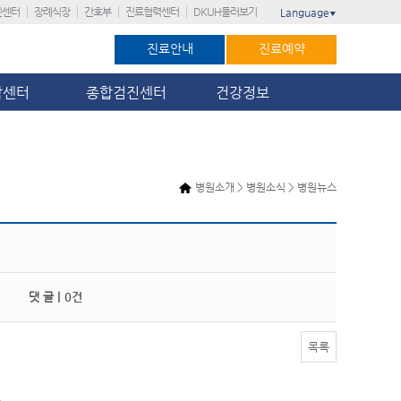
진센터
장례식장
간호부
진료협력센터
DKUH둘러보기
Language
▼
진료안내
진료예약
암센터
종합검진센터
건강정보
병원소개 > 병원소식 > 병원뉴스
댓 글 |
0건
목록