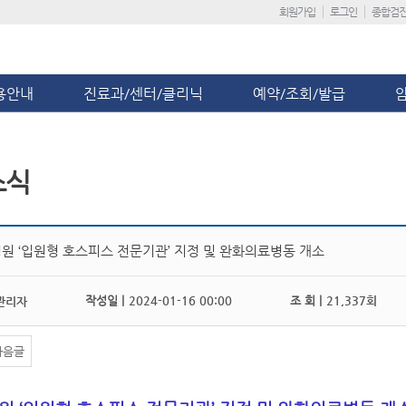
회원가입
로그인
종합검
용안내
진료과/센터/클리닉
예약/조회/발급
소식
원 ‘입원형 호스피스 전문기관’ 지정 및 완화의료병동 개소
작성일 |
2024-01-16 00:00
조 회 |
21,337회
관리자
다음글