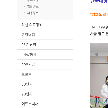
단국대병원
입찰정보
채용정보
“완화의료 
최신 의료장비
단국대병원(
사를 열고 
협력병원
ESG 경영
나눔/봉사
발전기금
브로셔
30년사
20년사
메르스백서