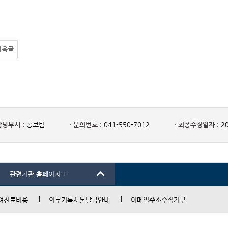
다음글
담당부서 :
홍보팀
문의번호 :
041-550-7012
최종수정일자 :
20
관련기관 홈페이지 +
여진료비용
의무기록사본발급안내
이메일주소수집거부