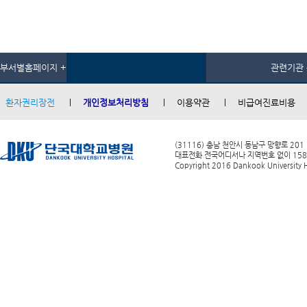
부서별홈페이지 +
관련기관 
환자권리장전
개인정보처리방침
이용약관
비급여진료비용
(31116) 충남 천안시 동남구 망향로 201
대표전화 전국어디서나 지역번호 없이 1588-0
Copyright 2016 Dankook University Ho