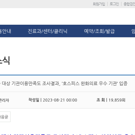
회원가입
로그인
종합검
용안내
진료과/센터/클리닉
예약/조회/발급
소식
 대상 기관이용만족도 조사결과, ‘호스피스 완화의료 우수 기관‘ 입증
작성일 |
2023-08-21 00:00
조 회 |
19,859회
관리자
다음글