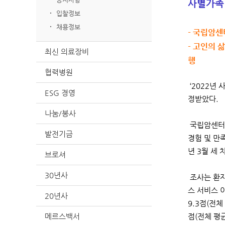
사별가족
입찰정보
채용정보
- 국립암
- 고인의 
최신 의료장비
행
협력병원
‘2022년
ESG 경영
정받았다.
나눔/봉사
국립암센터 
발전기금
경험 및 만
년 3월 세
브로셔
30년사
조사는 환자
스 서비스 이
20년사
9.3점(전
메르스백서
점(전체 평