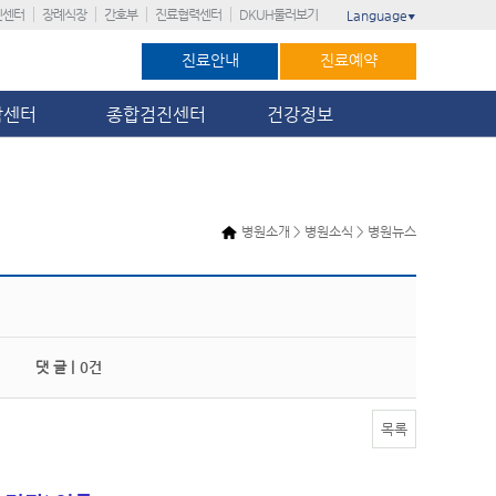
진센터
장례식장
간호부
진료협력센터
DKUH둘러보기
Language
▼
진료안내
진료예약
암센터
종합검진센터
건강정보
병원소개 > 병원소식 > 병원뉴스
댓 글 |
0건
목록