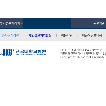
부서별홈페이지 +
관련기관 
환자권리장전
개인정보처리방침
이용약관
비급여진료비용
(31116) 충남 천안시 동남구 망향로 201
대표전화 전국어디서나 지역번호 없이 1588-0
Copyright 2016 Dankook University Ho