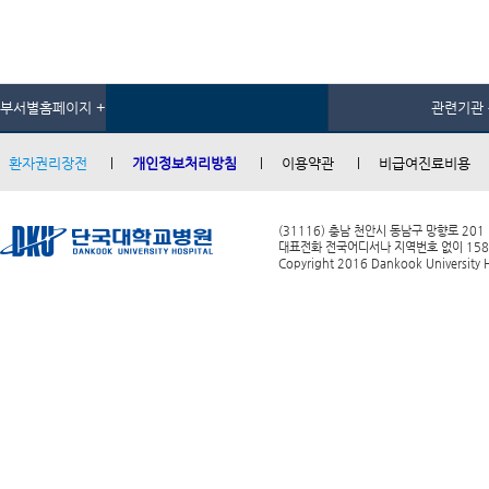
부서별홈페이지 +
관련기관 
환자권리장전
개인정보처리방침
이용약관
비급여진료비용
(31116) 충남 천안시 동남구 망향로 201
대표전화 전국어디서나 지역번호 없이 1588-0
Copyright 2016 Dankook University Ho