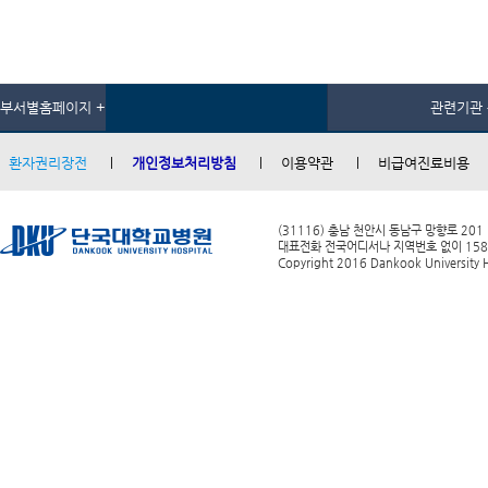
부서별홈페이지 +
관련기관 
환자권리장전
개인정보처리방침
이용약관
비급여진료비용
(31116) 충남 천안시 동남구 망향로 201
대표전화 전국어디서나 지역번호 없이 1588-0
Copyright 2016 Dankook University Ho