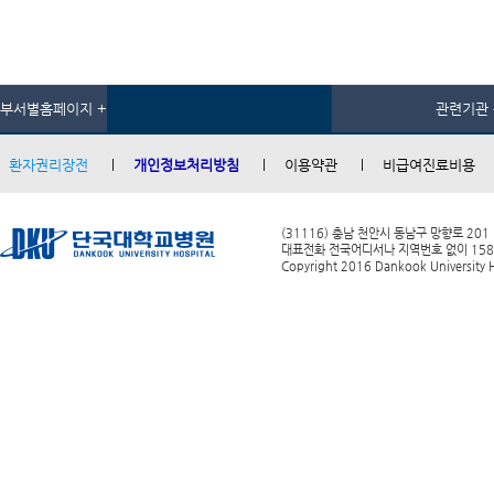
부서별홈페이지 +
관련기관 
환자권리장전
개인정보처리방침
이용약관
비급여진료비용
(31116) 충남 천안시 동남구 망향로 201
대표전화 전국어디서나 지역번호 없이 1588-0
Copyright 2016 Dankook University Ho