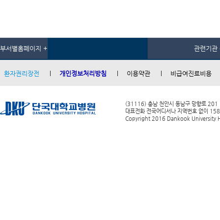
부서별홈페이지 +
관련기관 
환자권리장전
개인정보처리방침
이용약관
비급여진료비용
(31116) 충남 천안시 동남구 망향로 201
대표전화 전국어디서나 지역번호 없이 1588-0
Copyright 2016 Dankook University Ho