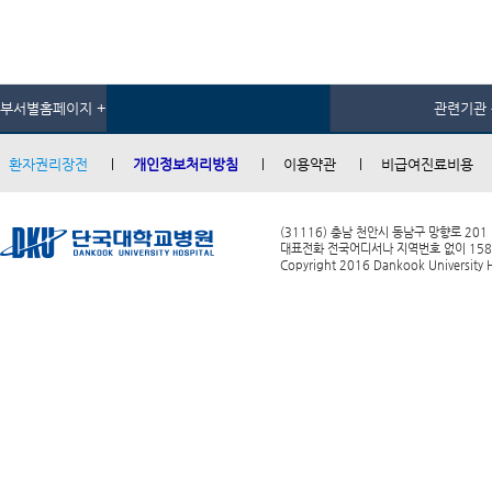
부서별홈페이지 +
관련기관 
환자권리장전
개인정보처리방침
이용약관
비급여진료비용
(31116) 충남 천안시 동남구 망향로 201
대표전화 전국어디서나 지역번호 없이 1588-0
Copyright 2016 Dankook University Ho