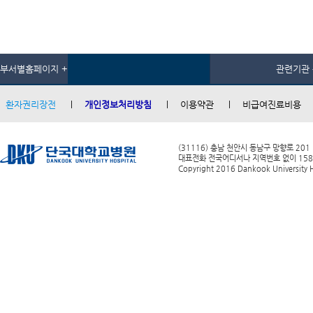
부서별홈페이지 +
관련기관 
환자권리장전
개인정보처리방침
이용약관
비급여진료비용
(31116) 충남 천안시 동남구 망향로 201
대표전화 전국어디서나 지역번호 없이 1588-0
Copyright 2016 Dankook University Ho