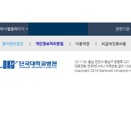
부서별홈페이지 +
관련기관 
환자권리장전
개인정보처리방침
이용약관
비급여진료비용
(31116) 충남 천안시 동남구 망향로 201
대표전화 전국어디서나 지역번호 없이 1588-0
Copyright 2016 Dankook University Ho