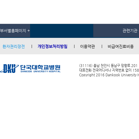
부서별홈페이지 +
관련기관 
환자권리장전
개인정보처리방침
이용약관
비급여진료비용
(31116) 충남 천안시 동남구 망향로 201
대표전화 전국어디서나 지역번호 없이 1588-0
Copyright 2016 Dankook University Ho