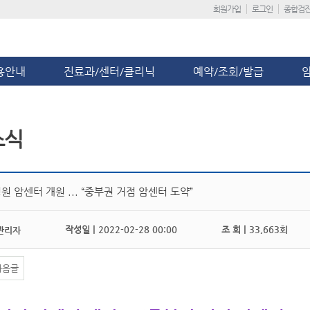
회원가입
로그인
종합검
용안내
진료과/센터/클리닉
예약/조회/발급
소식
 암센터 개원 ... “중부권 거점 암센터 도약”
작성일 |
2022-02-28 00:00
조 회 |
33,663회
관리자
다음글