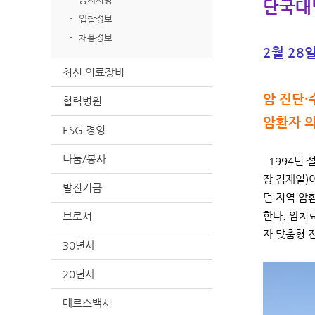
단국대병
입찰정보
채용정보
2월 28
최신 의료장비
암 진단·
협력병원
암환자 
ESG 경영
나눔/봉사
1994년 
장 김재일)
발전기금
던 지역 암
한다. 암치
브로셔
자 맞춤형 
30년사
20년사
메르스백서