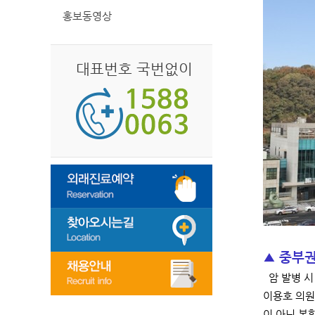
홍보동영상
대표번호 국번없이
▲ 중부권
암 발병 시
이용호 의원
이 아닌 복