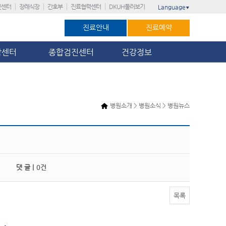
진센터
장례식장
간호부
진료협력센터
DKUH둘러보기
Language
▼
진료안내
진료예약
암센터
종합검진센터
건강정보
병원소개 > 병원소식 > 병원뉴스
댓 글 |
0건
목록