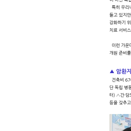
특히 우리나
들고 있지만
강화하기 위
치료 서비스
이런 가운데
개원 준비를
▲ 암환자
건축비 670
단 독립 병
터) △간
등을 갖추고