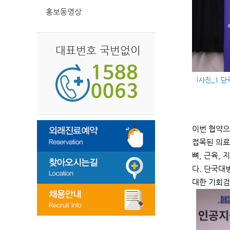
홍보동영상
대표번호 국번없이
(
사진_1 단
이번 협약으
접목된 의료
뼈, 근육,
다. 단국대
대한 기회검