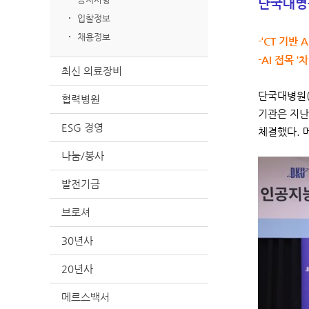
단국대병원
입찰정보
채용정보
-‘CT 기반
-AI 접목 
최신 의료장비
단국대병원(
협력병원
기관은 지난
ESG 경영
체결했다. 
나눔/봉사
발전기금
브로셔
30년사
20년사
메르스백서