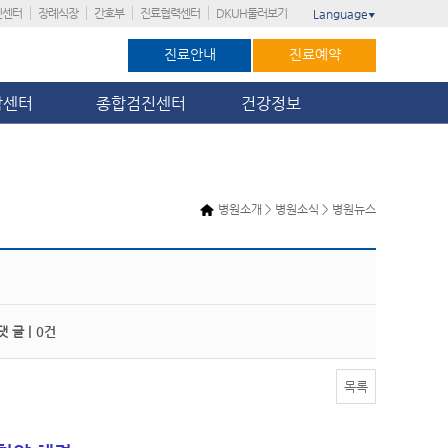
진센터
장례식장
간호부
진료협력센터
DKUH둘러보기
Language
▼
진료안내
진료예약
암센터
종합검진센터
건강정보
병원소개 > 병원소식 > 병원뉴스
 글 |
0건
목록