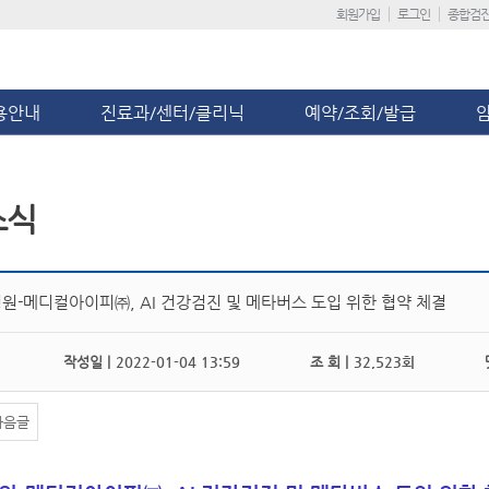
회원가입
로그인
종합검
용안내
진료과/센터/클리닉
예약/조회/발급
소식
원-메디컬아이피㈜, AI 건강검진 및 메타버스 도입 위한 협약 체결
작성일 |
2022-01-04 13:59
조 회 |
32,523회
댓
다음글