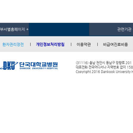
부서별홈페이지 +
관련기관 
환자권리장전
개인정보처리방침
이용약관
비급여진료비용
(31116) 충남 천안시 동남구 망향로 201
대표전화 전국어디서나 지역번호 없이 1588-0
Copyright 2016 Dankook University Ho