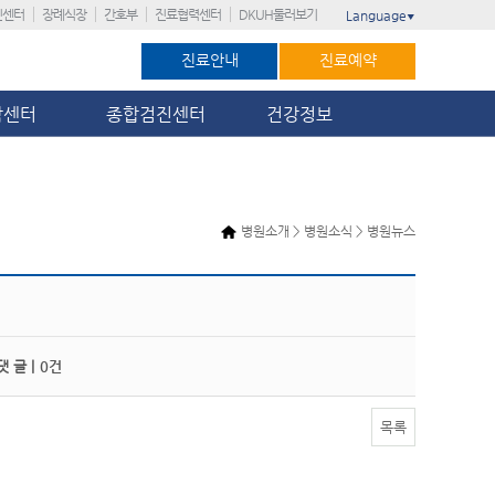
진센터
장례식장
간호부
진료협력센터
DKUH둘러보기
Language
▼
진료안내
진료예약
암센터
종합검진센터
건강정보
병원소개 > 병원소식 > 병원뉴스
 글 |
0건
목록