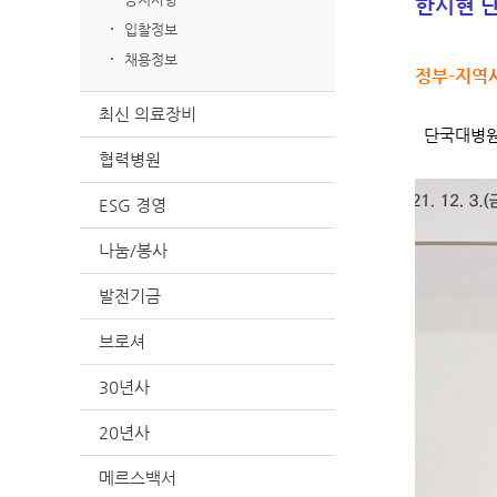
한시현 
입찰정보
채용정보
정부-지역사
최신 의료장비
단국대병원(
협력병원
ESG 경영
나눔/봉사
발전기금
브로셔
30년사
20년사
메르스백서