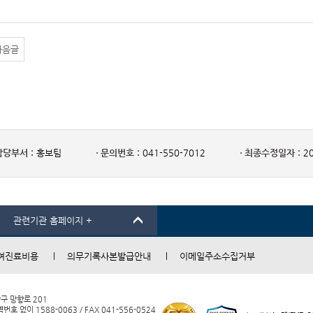
다음글
담당부서 :
홍보팀
문의번호 :
041-550-7012
최종수정일자 :
20
관련기관 홈페이지 +
여진료비용
의무기록사본발급안내
이메일주소수집거부
남구 망향로 201
 없이 1588-0063 / FAX 041-556-0524