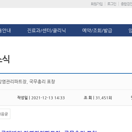
회원가입
로그인
종합검
용안내
진료과/센터/클리닉
예약/조회/발급
소식
감염관리파트장, 국무총리 표창
작성일 |
2021-12-13 14:33
조 회 |
31,451회
댓
다음글