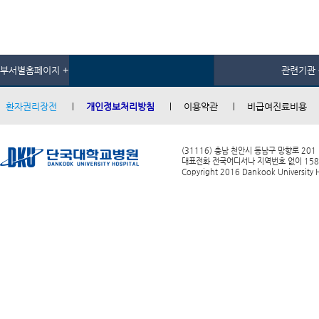
부서별홈페이지 +
관련기관 
환자권리장전
개인정보처리방침
이용약관
비급여진료비용
(31116) 충남 천안시 동남구 망향로 201
대표전화 전국어디서나 지역번호 없이 1588-0
Copyright 2016 Dankook University Ho