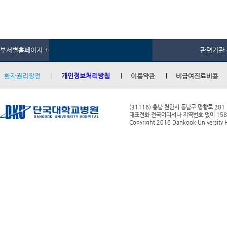
부서별홈페이지 +
관련기관 
환자권리장전
개인정보처리방침
이용약관
비급여진료비용
(31116) 충남 천안시 동남구 망향로 201
대표전화 전국어디서나 지역번호 없이 1588-0
Copyright 2016 Dankook University Ho