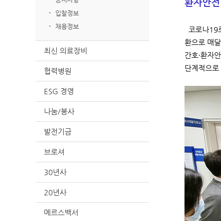
환자안전
입찰정보
채용정보
코로나19로
환으로 매달
최신 의료장비
간호·환자안
단계적으로 
협력병원
ESG 경영
나눔/봉사
발전기금
브로셔
30년사
20년사
메르스백서