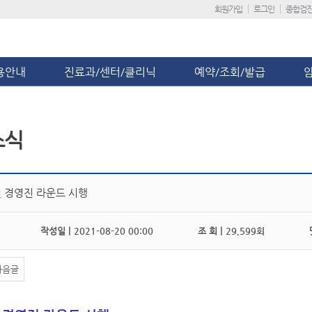
회원가입
로그인
종합검
용안내
진료과/센터/클리닉
예약/조회/발급
소식
 경영진 라운드 시행
작성일 |
2021-08-20 00:00
조 회 |
29,599회
댓
다음글