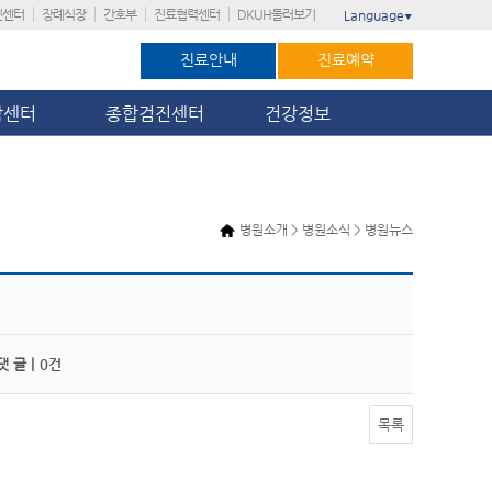
진센터
장례식장
간호부
진료협력센터
DKUH둘러보기
Language
▼
진료안내
진료예약
암센터
종합검진센터
건강정보
병원소개 > 병원소식 > 병원뉴스
 글 |
0건
목록