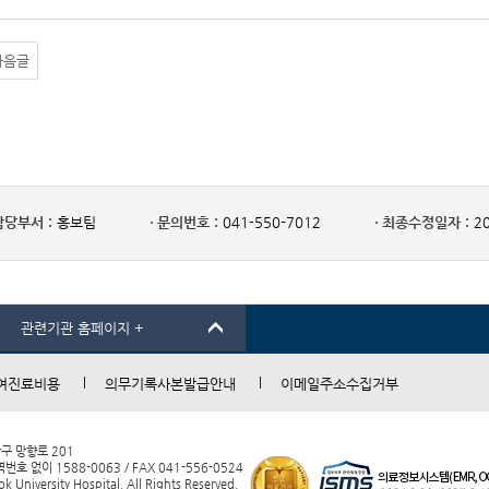
다음글
담당부서 :
홍보팀
문의번호 :
041-550-7012
최종수정일자 :
20
관련기관 홈페이지 +
여진료비용
의무기록사본발급안내
이메일주소수집거부
남구 망향로 201
 없이 1588-0063 / FAX 041-556-0524
 University Hospital. All Rights Reserved.